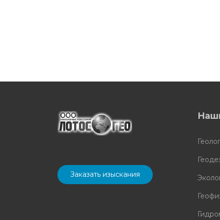
Наш
Геоло
Геоде
Заказать изыскания
Эколо
Геофи
Гидро