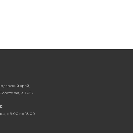
снодарский край,
Советская, д. 1 «Б».
:
а, с 9:00 по 18:00