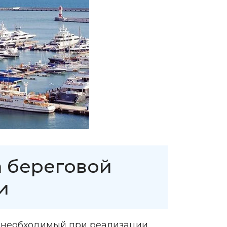
а береговой
и
, необходимый при реализации