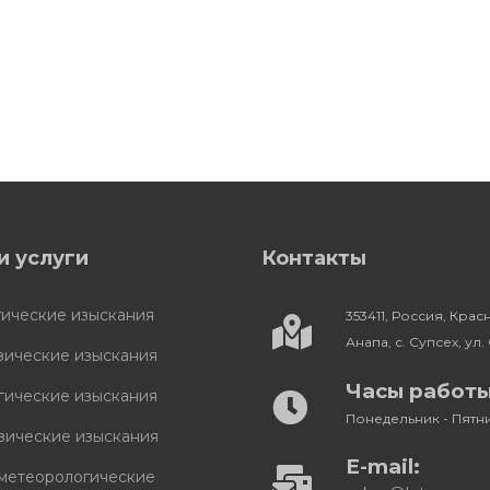
и услуги
Контакты
гические изыскания
353411, Россия, Кра
Анапа, с. Супсех, ул. 
зические изыскания
Часы работы
гические изыскания
Понедельник - Пятниц
зические изыскания
E-mail:
метеорологические