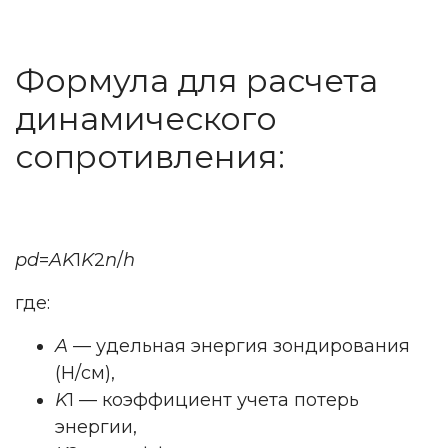
Формула для расчета
динамического
сопротивления:
pd
=
AK
1
K
2
n
/
h
где:
A
— удельная энергия зондирования
(Н/см),
K
1
— коэффициент учета потерь
энергии,