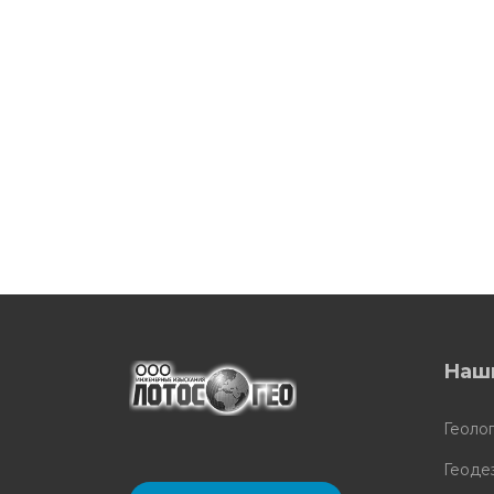
Наш
Геоло
Геоде