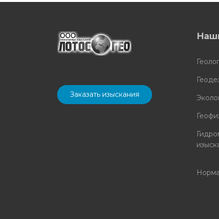
Наш
Геоло
Геоде
Заказать изыскания
Эколо
Геофи
Гидро
изыск
Норма