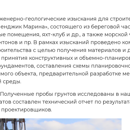
енерно-геологические изыскания для строит
ленджик Марина», состоящего из береговой ча
 помещения, яхт-клуб и др., а также морской 
нтонов и пр. В рамках изысканий проведено к
троительства с целью получения материалов и
 принятия конструктивных и объемно-планиро
фундаментов, составления схемы планировочн
мого объекта, предварительной разработке м
й среды.
Полученные пробы грунтов исследованы в наш
атов составлен технический отчет по результ
 проектировщиков.