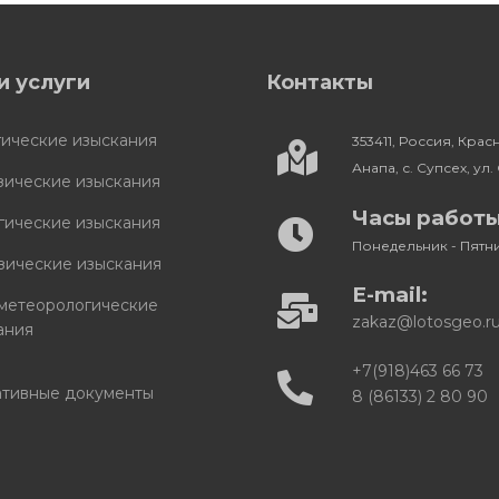
и услуги
Контакты
гические изыскания
353411, Россия, Кра
Анапа, с. Супсех, ул. 
зические изыскания
Часы работы
гические изыскания
Понедельник - Пятниц
зические изыскания
E-mail:
метеорологические
zakaz@lotosgeo.r
ания
+7(918)463 66 73
тивные документы
8 (86133) 2 80 90