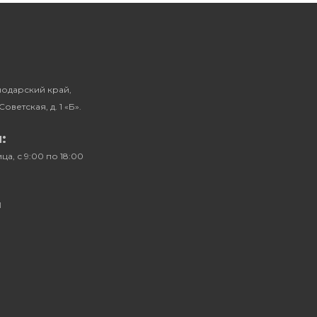
снодарский край,
Советская, д. 1 «Б».
:
а, с 9:00 по 18:00
u