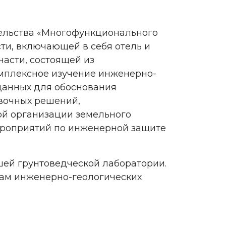
ельства «Многофункционального
сти, включающей в себя отель и
части, состоящей из
омплексное изучение инженерно-
 данных для обоснования
вочных решений,
ой организации земельного
ероприятий по инженерной защите
ей грунтоведческой лаборатории.
атам инженерно-геологических